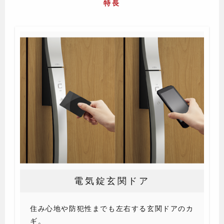
特長
電気錠玄関ドア
住み心地や防犯性までも左右する玄関ドアのカ
ギ。