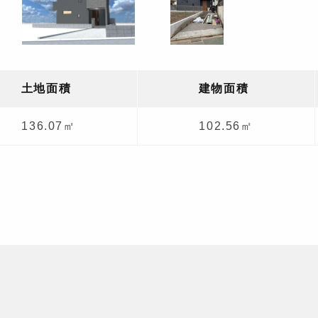
関前３丁目住宅新築
4.10
工事 イメージパース
土地
面積
建物
面積
136.07㎡
102.56㎡